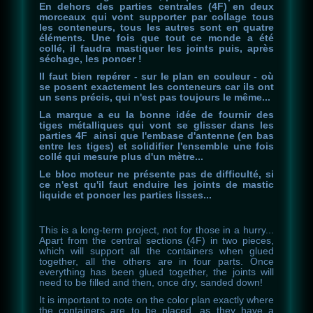
En dehors des parties centrales (4F) en deux
morceaux qui vont supporter par collage tous
les conteneurs, tous les autres sont en quatre
éléments. Une fois que tout ce monde a été
collé, il faudra mastiquer les joints puis, après
séchage, les poncer !
Il faut bien repérer - sur le plan en couleur - où
se posent exactement les conteneurs car ils ont
un sens précis, qui n'est pas toujours le même...
La marque a eu la bonne idée de fournir des
tiges métalliques qui vont se glisser dans les
parties 4F ainsi que l'embase d'antenne (en bas
entre les tiges) et solidifier l'ensemble une fois
collé qui mesure plus d'un mètre...
Le bloc moteur ne présente pas de difficulté, si
ce n'est qu'il faut enduire les joints de mastic
liquide et poncer les parties lisses...
This is a long-term project, not for those in a hurry...
Apart from the central sections (4F) in two pieces,
which will support all the containers when glued
together, all the others are in four parts. Once
everything has been glued together, the joints will
need to be filled and then, once dry, sanded down!
It is important to note on the color plan exactly where
the containers are to be placed, as they have a