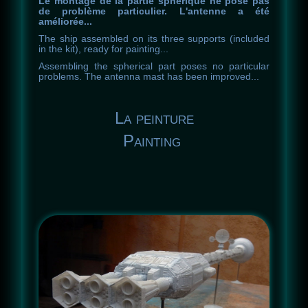
Le montage de la partie sphérique ne pose pas
de problème particulier. L'antenne a été
améliorée...
The
ship
assembled
on
its
three
supports
(
included
in
the
kit
)
,
ready
for
painting
.
.
.
Assembling
the
spherical
part
poses
no
particular
problems
.
The
antenna
mast
has
been
improved
.
.
.
La peinture
Painting