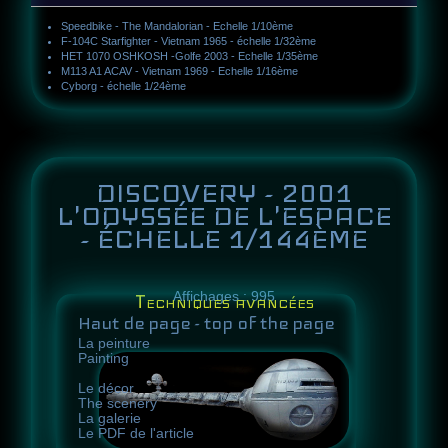
Speedbike - The Mandalorian - Echelle 1/10ème
F-104C Starfighter - Vietnam 1965 - échelle 1/32ème
HET 1070 OSHKOSH -Golfe 2003 - Echelle 1/35ème
M113 A1 ACAV - Vietnam 1969 - Echelle 1/16ème
Cyborg - échelle 1/24ème
DISCOVERY - 2001
L'ODYSSÉE DE L'ESPACE
- ÉCHELLE 1/144ÈME
Affichages : 995
Techniques avancées
Haut de page - top of the page
La peinture
Painting
Le décor
The scenery
La galerie
Le PDF de l'article