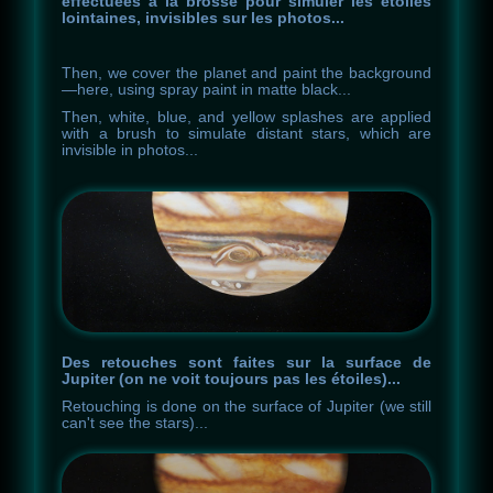
effectuées à la brosse pour simuler les étoiles
lointaines, invisibles sur les photos...
Then
,
we
cover
the
planet
and
paint
the
background
—
here
,
using
spray
paint
in
matte
black
.
.
.
Then
,
white
,
blue
,
and
yellow
splashes
are
applied
with
a
brush
to
simulate
distant
stars
,
which
are
invisible
in
photos
.
.
.
Des retouches sont faites sur la surface de
Jupiter (on ne voit toujours pas les étoiles)...
Retouching
is
done
on
the
surface
of
Jupiter
(
we
still
can't
see
the
stars
)
.
.
.