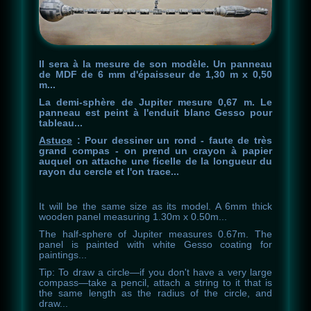
Il sera à la mesure de son modèle. Un panneau
de MDF de 6 mm d'épaisseur de 1,30 m x 0,50
m...
La demi-sphère de Jupiter mesure 0,67 m. Le
panneau est peint à l'enduit blanc Gesso pour
tableau...
Astuce
: Pour dessiner un rond - faute de très
grand compas - on prend un crayon à papier
auquel on attache une ficelle de la longueur du
rayon du cercle et l'on trace...
It
will
be
the
same
size
as
its
model
.
A
6mm
thick
wooden
panel
measuring
1.30m
x
0.50m
.
.
.
The
half
-
sphere
of
Jupiter
measures
0.67m
.
The
panel
is
painted
with
white
Gesso
coating
for
paintings
.
.
.
Tip: To draw a circle—if you don't have a very large
compass—take a pencil, attach a string to it that is
the same length as the radius of the circle, and
draw...