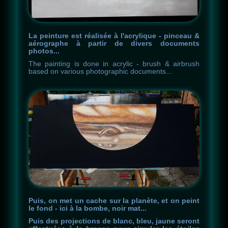
La peinture est réalisée à l'acrylique - pinceau &
aérographe à partir de divers documents
photos...
The p
a
i
nting
is
d
one in
a
crylic
-
br
u
sh &
airbrus
h
ba
s
ed on
v
a
rious photographic documents...
Puis, on met un cache sur la planète, et on peint
le fond - ici à la bombe, noir mat...
Puis des projections de blanc, bleu, jaune seront