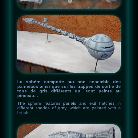
La sphère comporte sur son ensemble des
panneaux ainsi que sur les trappes de sortie de
tons de gris différents qui sont peints au
pinceau...
The
sphere
features
panels
and
exit
hatches
in
different
shades
of
gray
,
which
are
painted
with
a
brush
.
.
.