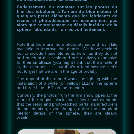
Curieusement, on constate sur les photos du
film des tubulures à l'arrière du bloc moteur et
quelques petits éléments que les fabricants de
résine et photodécoupe ne mentionnent pas
alors que contrairement au détails intérieur de la
sphère - abondants - on les voit nettement...
Note
that
there
are
more
photo
-
etched
and
resin
kits
available
to
improve
the
details
.
We
have
decided
not
to
include
these
elements
here
,
as
they
do
not
add
much
at
this
scale
and
are
relatively
expensive
for
their
small
size
(
you
might
think
that
the
smaller
it
is
,
the
cheaper
it
is
,
but
that's
a
fatal
mistake
!
Let's
not
forget
that
we
are
in
the
age
of
profit
!
)
.
The appeal of this model would be lighting with the
installation of a white (or yellow) LED in the sphere
and three blue LEDs in the reactors...
Curiously, the photos from the film show pipes at the
rear of the engine block and a few small elements
that the resin and photo-etched parts manufacturers
do not mention, even though, unlike the abundant
interior details of the sphere, they are clearly
visible...