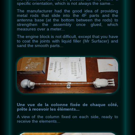
specific orientation, which is not always the same...
The manufacturer had the good idea of providing
metal rods that slide into the 4F parts and the
antenna base (at the bottom between the rods) to
strengthen the assembly once glued, which
measures over a meter...
The
engine
block
is
not
difficult
,
except
that
you
have
to
coat
the
joints
with
liquid
filler
(Mr Surfacer)
and
sand
the
smooth
parts
.
.
.
Une vue de la colonne fixée de chaque côté,
prête à recevoir les éléments...
A
view
of
the
column
fixed
on
each
side
,
ready
to
receive
the
elements
.
.
.