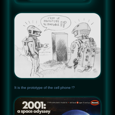
It
is
the
prototype
of
the
cell
phone !?